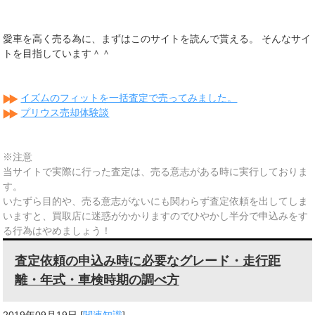
愛車を高く売る為に、まずはこのサイトを読んで貰える。 そんなサイ
トを目指しています＾＾
イズムのフィットを一括査定で売ってみました。
プリウス売却体験談
※注意
当サイトで実際に行った査定は、売る意志がある時に実行しておりま
す。
いたずら目的や、売る意志がないにも関わらず査定依頼を出してしま
いますと、買取店に迷惑がかかりますのでひやかし半分で申込みをす
る行為はやめましょう！
査定依頼の申込み時に必要なグレード・走行距
離・年式・車検時期の調べ方
2019年09月19日
[
関連知識
]