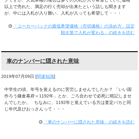
以上で売れた、満足の行く売却が出来たという話しも聞きます
が、中には入札が入り難い、入札が入っても希望して・・・
「ユーカーパックの最低希望価格（売切価格）の決め方。設定
額次第で入札が変わる」の続きを読む
車のナンバーに隠された意味
2019年07月09日
[
関連知識
]
中学生の頃、年号を覚えるのに苦労しませんでしたか？ 「いい国
作ろう鎌倉幕府＝1192年」とか、ごろ合わせで必死に暗記しませ
んでしたか。 ちなみに、1192年と覚えている方は査定バカと同
じ年代及びおっさんって・・・
「車のナンバーに隠された意味」の続きを読む