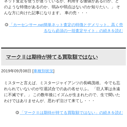
ネット査定を使うか迷っているが、利用する価値があるのか、ど
のような特徴があるのか、弱みや弱点はないのか知りたい。」 そ
んな方に向けた記事になります。 車の売・・・
「カーセンサー.net簡単ネット査定の特徴とデメリット。高く売
るなら必須の一括査定サイト」の続きを読む
マークⅡは期待が持てる買取額ではない
2019年09月08日
[
車種別状況
]
ミスターと言えば、ミスタージャイアンツの長嶋茂雄。 今でも忘
れられていないのが引退試合でのあの名せりふ。 「巨人軍は永遠
に不滅です。」 この数年後にイズムが生まれたので、生で聞いた
わけではありませんが、思わず泣けて来てし・・・
「マークⅡは期待が持てる買取額ではない」の続きを読む