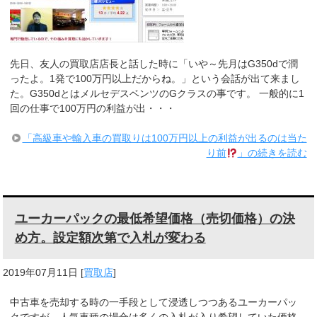
先日、友人の買取店店長と話した時に「いや～先月はG350dで潤
ったよ。1発で100万円以上だからね。」という会話が出て来まし
た。G350dとはメルセデスベンツのGクラスの事です。 一般的に1
回の仕事で100万円の利益が出・・・
「高級車や輸入車の買取りは100万円以上の利益が出るのは当た
り前
」の続きを読む
ユーカーパックの最低希望価格（売切価格）の決
め方。設定額次第で入札が変わる
2019年07月11日
[
買取店
]
中古車を売却する時の一手段として浸透しつつあるユーカーパッ
クですが、人気車種の場合は多くの入札が入り希望していた価格