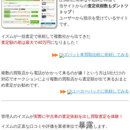
当サイトからの
査定依頼数もダントツ
トップ
！
ユーザーから指示を受けているサイト
です。
イズムが一括査定で依頼して複数社から出てきた
査定額の差は最大で40万円
になりました！
ズバット車買取比較に依頼してみる
複数の買取店から電話がかかって来るのが嫌！という方は1社だけの
対応でオークションにより複数の買取店から査定額が出て来るおまと
め査定がお勧めです。
ユーカーパックに依頼してみる
管理人のイズムが
実際に中古車の査定依頼を出し買取査定を体験！
暴露
イズムの正直な口コミや評価を業者単位で
します。