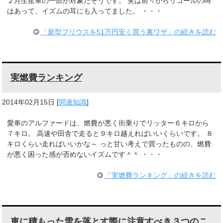
２月生産車の一部が対象だそうです。 実は前々からリコールの噂
はあって、イズムの耳にも入ってました。 ・・・
「新型プリウスを51万円安く買う裏ワザ」の続きを読む
実燃費ランキング
2014年02月15日
[
関連知識
]
愛車のアルファードは、燃費が悪く街乗りでリッター６キロから
７キロ。 高速や田舎で走ると９キロ越えればいいくらいです。 ８
キロくらい走ればいいかな～ っと甘い考えで買ったものの、燃費
が悪く困った感が否めないイズムです＾＾ ・・・
「実燃費ランキング」の続きを読む
車に積もった雪を落とす際に注意すべき３つのこ