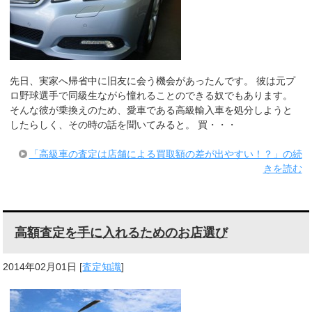
先日、実家へ帰省中に旧友に会う機会があったんです。 彼は元プ
ロ野球選手で同級生ながら憧れることのできる奴でもあります。
そんな彼が乗換えのため、愛車である高級輸入車を処分しようと
したらしく、その時の話を聞いてみると。 買・・・
「高級車の査定は店舗による買取額の差が出やすい！？」の続
きを読む
高額査定を手に入れるためのお店選び
2014年02月01日
[
査定知識
]