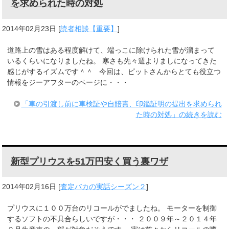
を求められた時の対処
2014年02月23日
[
読者相談【重要】
]
道路上の雪はある程度解けて、端っこに除けられた雪が溜まって
いるくらいになりましたね。 寒さも先々週よりましになってきた
感じがするイズムです＾＾ 今回は、ピットさんからとても役立つ
情報をジーアフターのページに・・・
「車の引渡し前に車検証や自賠責、印鑑証明の提出を求められ
た時の対処」の続きを読む
新型プリウスを51万円安く買う裏ワザ
2014年02月16日
[
査定バカの実話シーズン２
]
プリウスに１００万台のリコールがでましたね。 モーターを制御
するソフトの不具合らしいですが・・・ ２００９年～２０１４年