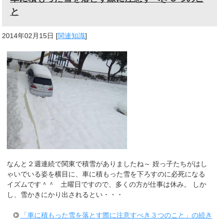
と
2014年02月15日
[
関連知識
]
なんと２週連続で関東で積雪がありましたね～ 姪っ子たちがはし
ゃいでいる姿を横目に、車に積もった雪を下ろすのに必死になる
イズムです＾＾ 土曜日ですので、多くの方が仕事は休み。 しか
し、雪かきにかり出されるとい・・・
「車に積もった雪を落とす際に注意すべき３つのこと」の続き