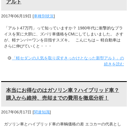
アルト
2017年06月19日
[
車種別状況
]
「アルト47万円」って知っていますか？ 1980年代に衝撃的なプラ
イスを実に大胆に、ズバリ車価格をCMにしてしまいました。 さす
が、軽ナンバーワンを目指すスズキ。 こんにちは～ 軽自動車は
さらに伸びていくと・・・
「軽セダンの人気を取り戻すきっかけとなった新型アルト」の
続きを読む
本当にお得なのはガソリン車？ハイブリッド車？
購入から維持、売却までの費用を徹底分析！
2017年06月17日
[
関連知識
]
ガソリン車とハイブリッド車の車輌価格の差 エコカーの代表とし