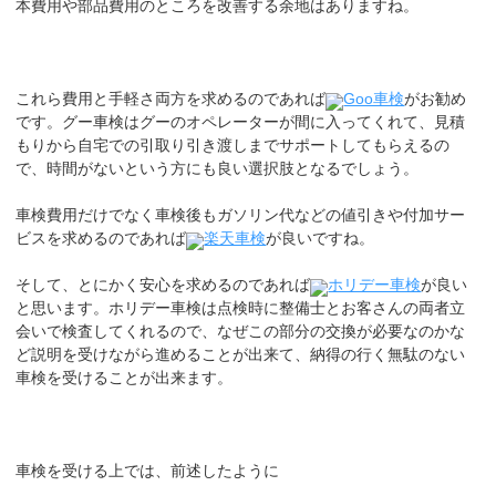
本費用や部品費用のところを改善する余地はありますね。
これら費用と手軽さ両方を求めるのであれば
Goo車検
がお勧め
です。グー車検はグーのオペレーターが間に入ってくれて、見積
もりから自宅での引取り引き渡しまでサポートしてもらえるの
で、時間がないという方にも良い選択肢となるでしょう。
車検費用だけでなく車検後もガソリン代などの値引きや付加サー
ビスを求めるのであれば
楽天車検
が良いですね。
そして、とにかく安心を求めるのであれば
ホリデー車検
が良い
と思います。ホリデー車検は点検時に整備士とお客さんの両者立
会いで検査してくれるので、なぜこの部分の交換が必要なのかな
ど説明を受けながら進めることが出来て、納得の行く無駄のない
車検を受けることが出来ます。
車検を受ける上では、前述したように