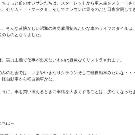
、ちょっと前のオジサンたちは、スターレットから車人生をスタートさ
ラ、セリカ・・・マークⅡ、そしてクラウンに乗るのだと日夜奮闘して
し、そんな昔懐かしい昭和の終身雇用制みたいな車のライフスタイルは
去のものとなりました。
は、実力主義で仕事が出来ないものは容赦なくリストラされます。
のみの社会では、いまやいきなりクラウンそして軽自動車みたいな・・
、軽自動車から軽自動車かな。
ように、車を買い換えるときに車格を大きくすることは、少なくなった
。
にちは～