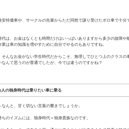
激安特価車や、サークルの先輩からただ同然で譲り受けたボロ車で十分
時代は、お金はなくとも時間だけはいっぱいありますから多少の故障や
作業は車の知識を増やすために自分でやるのもありですね。
、そんなお金がない学生時代だからこそ、無理してひとつ上のクラスの
いなんて思うのが普通でしたが、今では違うのですかね？
会人の独身時代は乗りたい車に乗る
～なんと、甘く切ない言葉の響きでしょうか。
持ちのイズムには、独身時代＝独身貴族なのです。