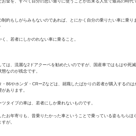
だお金を、すべて自分の思い通りに使うことが出来る人生で最高の時代
の制約もしがらみもないのであれば、とにかく自分の乗りたい車に乗り
＾
かく、若者にしかのれない車に乗ること。
しては、流麗な2ドアクーペを勧めたいのですが、国産車ではもはや死
状態なのが残念です。
タ・86やホンダ・CRーZなどは、就職したばかりの若者が購入するのは
理があります。
ーツタイプの車は、若者にしか乗れないものです。
したお年寄りも、昔乗りたかった車ということで乗っている姿もちらほ
ますが。