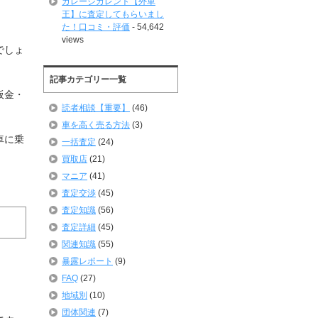
ガレージカレント【外車
王】に査定してもらいまし
た！口コミ・評価
- 54,642
views
でしょ
記事カテゴリー一覧
板金・
読者相談【重要】
(46)
車を高く売る方法
(3)
車に乗
一括査定
(24)
買取店
(21)
マニア
(41)
査定交渉
(45)
査定知識
(56)
査定詳細
(45)
関連知識
(55)
暴露レポート
(9)
FAQ
(27)
地域別
(10)
団体関連
(7)