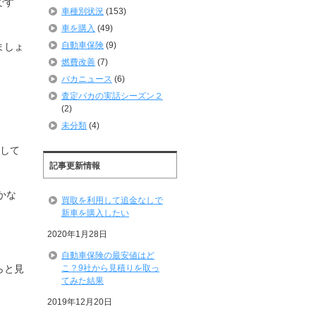
です
車種別状況
(153)
車を購入
(49)
自動車保険
(9)
ましょ
燃費改善
(7)
バカニュース
(6)
査定バカの実話シーズン２
(2)
未分類
(4)
滅して
記事更新情報
かな
買取を利用して追金なしで
新車を購入したい
2020年1月28日
自動車保険の最安値はど
こ？9社から見積りを取っ
らと見
てみた結果
2019年12月20日