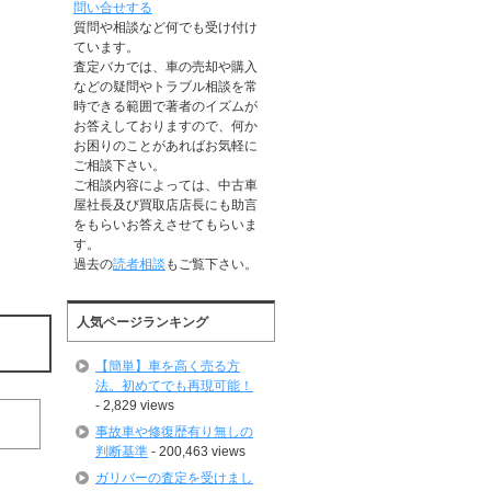
問い合せする
質問や相談など何でも受け付け
ています。
査定バカでは、車の売却や購入
などの疑問やトラブル相談を常
。
時できる範囲で著者のイズムが
お答えしておりますので、何か
お困りのことがあればお気軽に
ご相談下さい。
ご相談内容によっては、中古車
屋社長及び買取店店長にも助言
をもらいお答えさせてもらいま
す。
過去の
読者相談
もご覧下さい。
人気ページランキング
【簡単】車を高く売る方
法。初めてでも再現可能！
- 2,829 views
事故車や修復歴有り無しの
判断基準
- 200,463 views
ガリバーの査定を受けまし