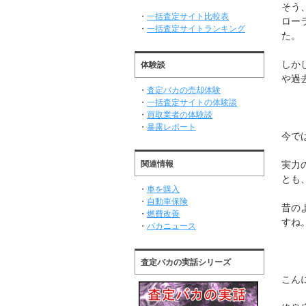
そう
・
一括査定サイト比較表
ロー
・
一括査定サイトランキング
た。
しか
体験談
や過
・
査定バカの売却体験
・
一括査定サイトの体験談
・
買取業者の体験談
・
暴露レポート
今で
関連情報
実力
とも
・
車を購入
・
自動車保険
昔の
・
燃費改善
すね
・
バカニュース
査定バカの実話シリーズ
こん