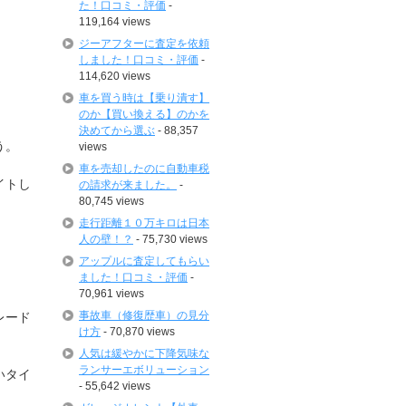
た！口コミ・評価
-
119,164 views
ジーアフターに査定を依頼
しました！口コミ・評価
-
114,620 views
車を買う時は【乗り潰す】
のか【買い換える】のかを
決めてから選ぶ
- 88,357
う。
views
車を売却したのに自動車税
イトし
の請求が来ました。
-
80,745 views
走行距離１０万キロは日本
人の壁！？
- 75,730 views
アップルに査定してもらい
ました！口コミ・評価
-
70,961 views
事故車（修復歴車）の見分
レード
け方
- 70,870 views
人気は緩やかに下降気味な
ランサーエボリューション
いタイ
- 55,642 views