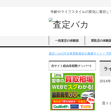
年齢やライフスタイルの変化に着目し
一括査定の体験談
買取店の体験
査定バカの中古車買取査定の暴露サイト！ TO
当サイト経由依頼数ナンバー1
ラ
2014
昔ト