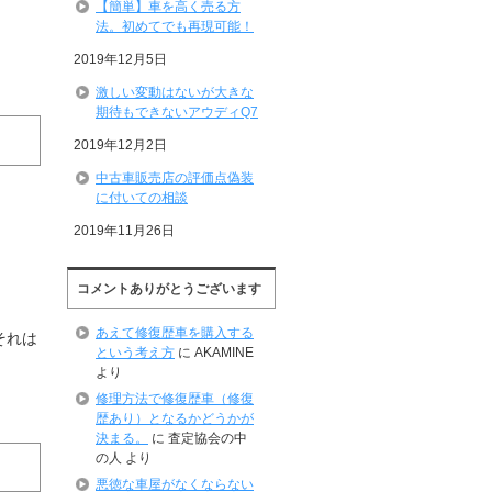
【簡単】車を高く売る方
法。初めてでも再現可能！
2019年12月5日
激しい変動はないが大きな
期待もできないアウディQ7
2019年12月2日
中古車販売店の評価点偽装
に付いての相談
2019年11月26日
コメントありがとうございます
。
あえて修復歴車を購入する
それは
という考え方
に
AKAMINE
より
修理方法で修復歴車（修復
歴あり）となるかどうかが
決まる。
に
査定協会の中
の人
より
悪徳な車屋がなくならない