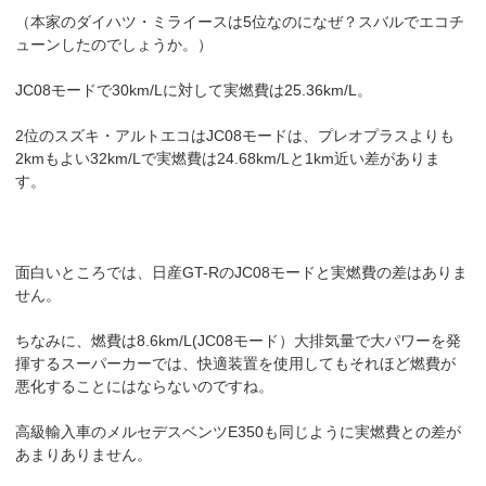
（本家のダイハツ・ミライースは5位なのになぜ？スバルでエコチ
ューンしたのでしょうか。）
JC08モードで30km/Lに対して実燃費は25.36km/L。
2位のスズキ・アルトエコはJC08モードは、プレオプラスよりも
2kmもよい32km/Lで実燃費は24.68km/Lと1km近い差がありま
す。
面白いところでは、日産GT-RのJC08モードと実燃費の差はありま
せん。
ちなみに、燃費は8.6km/L(JC08モード）大排気量で大パワーを発
揮するスーパーカーでは、快適装置を使用してもそれほど燃費が
悪化することにはならないのですね。
高級輸入車のメルセデスベンツE350も同じように実燃費との差が
あまりありません。