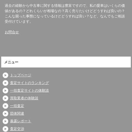
過去の経験から中古車に関する情報は豊富ですので、私の愛車はいくらの価
値があるの？どれくらいが相場なの？高く売りたいけどどうすれば良いの？
こんな困った事態になっているけどどうすれば良い？など、なんでもご相談
受付けています。
お問合せ
メニュー
トップページ
査定サイトのランキング
一括査定サイトの体験談
買取業者の体験談
一括査定
団体関連
暴露レポート
査定交渉