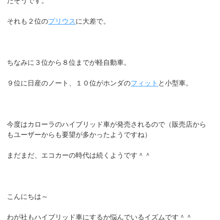
たそうです。
それも２位の
プリウス
に大差で。
ちなみに３位から８位までが軽自動車。
９位に日産のノート、１０位がホンダの
フィット
と小型車。
今度はカローラのハイブリッド車が発売されるので（販売店から
もユーザーからも要望が多かったようですね）
まだまだ、エコカーの時代は続くようです＾＾
こんにちは～
わが社もハイブリッド車にするか悩んでいるイズムです＾＾