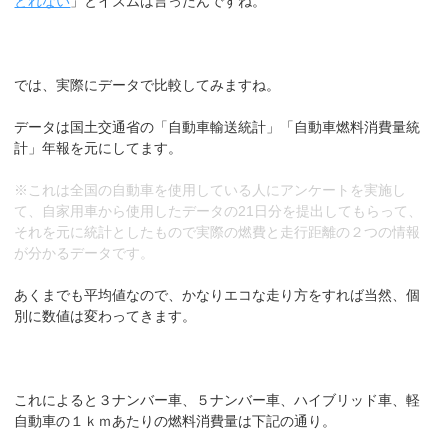
とれない
」とイズムは言ったんですね。
では、実際にデータで比較してみますね。
データは国土交通省の「自動車輸送統計」「自動車燃料消費量統
計」年報を元にしてます。
※これは全国の自動車を使用している人にアンケートを実施し
て、自家用車から使用したデータの21日分を提出してもらって、
それを元に統計としたもので実際の燃費と走行距離の２つの情報
が分かるデータです。
あくまでも平均値なので、かなりエコな走り方をすれば当然、個
別に数値は変わってきます。
これによると３ナンバー車、５ナンバー車、ハイブリッド車、軽
自動車の１ｋｍあたりの燃料消費量は下記の通り。