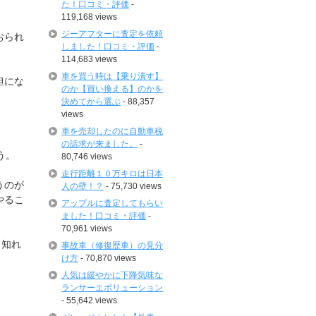
た！口コミ・評価
-
119,168 views
ジーアフターに査定を依頼
おられ
しました！口コミ・評価
-
114,683 views
車を買う時は【乗り潰す】
担にな
のか【買い換える】のかを
決めてから選ぶ
- 88,357
views
車を売却したのに自動車税
の請求が来ました。
-
う。
80,746 views
走行距離１０万キロは日本
うのが
人の壁！？
- 75,730 views
やるこ
アップルに査定してもらい
ました！口コミ・評価
-
70,961 views
も知れ
事故車（修復歴車）の見分
け方
- 70,870 views
人気は緩やかに下降気味な
ランサーエボリューション
- 55,642 views