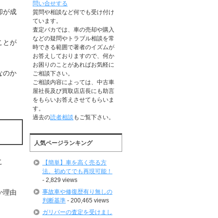
問い合せする
却が成
質問や相談など何でも受け付け
ています。
査定バカでは、車の売却や購入
などの疑問やトラブル相談を常
ことが
時できる範囲で著者のイズムが
お答えしておりますので、何か
お困りのことがあればお気軽に
なのか
ご相談下さい。
ご相談内容によっては、中古車
屋社長及び買取店店長にも助言
をもらいお答えさせてもらいま
す。
過去の
読者相談
もご覧下さい。
人気ページランキング
こ
【簡単】車を高く売る方
法。初めてでも再現可能！
- 2,829 views
事故車や修復歴有り無しの
か理由
判断基準
- 200,465 views
ガリバーの査定を受けまし