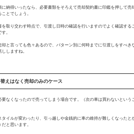
額に納得いったなら、必要書類をそろえて売却契約書に印鑑を押して売
ることでしょう。
書を取り交わす時点で、引渡し日時の確認を行いますのでよく確認する
です。
売却と言っても色々あるので、パターン別に何時までに引渡しをすべき
話ししますね。
い替えはなく売却のみのケース
必要なくなったので売ってしまう場合です。（次の車は買わないという
）
スタイルが変わったり、引っ越しや金銭的に車の維持が難しくなったと
々だと思います。