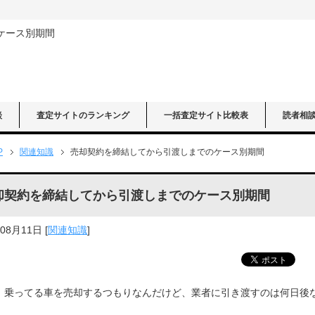
ケース別期間
談
査定サイトのランキング
一括査定サイト比較表
読者相
P
関連知識
売却契約を締結してから引渡しまでのケース別期間
却契約を締結してから引渡しまでのケース別期間
年08月11日
[
関連知識
]
、乗ってる車を売却するつもりなんだけど、業者に引き渡すのは何日後
」