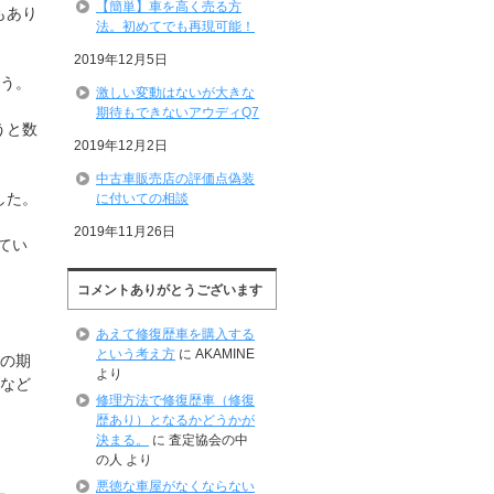
【簡単】車を高く売る方
もあり
法。初めてでも再現可能！
2019年12月5日
ょう。
激しい変動はないが大きな
期待もできないアウディQ7
うと数
2019年12月2日
中古車販売店の評価点偽装
した。
に付いての相談
2019年11月26日
てい
コメントありがとうございます
あえて修復歴車を購入する
という考え方
に
AKAMINE
での期
より
タなど
修理方法で修復歴車（修復
歴あり）となるかどうかが
決まる。
に
査定協会の中
の人
より
悪徳な車屋がなくならない