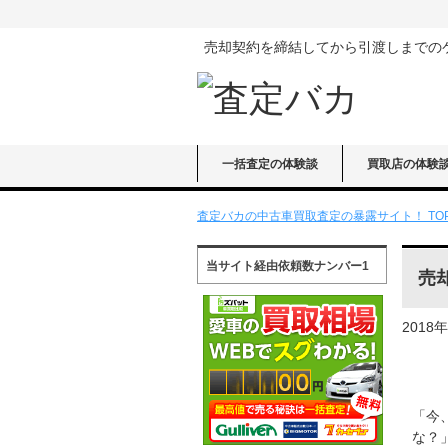
売却契約を締結してから引渡しまでの
一括査定の体験談
買取店の体験
査定バカの中古車買取査定の暴露サイト！ TO
当サイト経由依頼数ナンバー1
売
2018
「今
な？