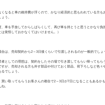
なくなると車の維持費が浮くので、かなり経済的と思もわれている方も
しょう。
度、車を手放してからしばらくして、再び車を持とうと思うとかなり負
とは覚悟しておかなくてはいけません。）
場合は、売却契約から2～3日後くらいで引渡しされるのが一般的でしょ
業者としての理想は、契約をしたその場で引き渡してもらい帰ってもら
ですが、売却される方も外す部品や付けておく部品、荷下ろしなど色々
あるでしょう。
、買い取ってもらうお客さんの都合で2～3日が7日になることもあるか
んね。