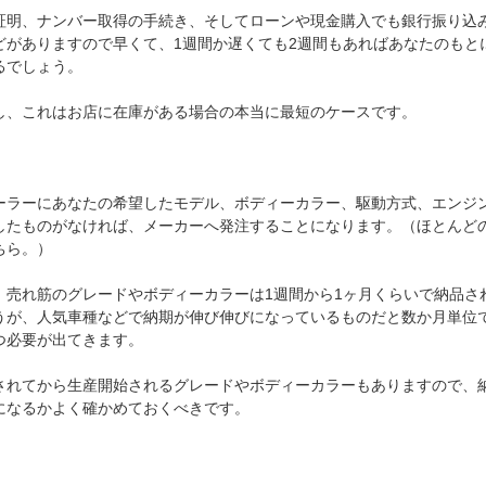
証明、ナンバー取得の手続き、そしてローンや現金購入でも銀行振り込
どがありますので早くて、1週間か遅くても2週間もあればあなたのもと
るでしょう。
し、これはお店に在庫がある場合の本当に最短のケースです。
ーラーにあなたの希望したモデル、ボディーカラー、駆動方式、エンジ
したものがなければ、メーカーへ発注することになります。（ほとんど
ちら。）
、売れ筋のグレードやボディーカラーは1週間から1ヶ月くらいで納品さ
うが、人気車種などで納期が伸び伸びになっているものだと数か月単位
つ必要が出てきます。
されてから生産開始されるグレードやボディーカラーもありますので、
になるかよく確かめておくべきです。