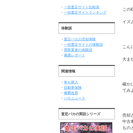
・
一括査定サイト比較表
この
・
一括査定サイトランキング
イズ
体験談
・
査定バカの売却体験
・
一括査定サイトの体験談
こん
・
買取業者の体験談
・
暴露レポート
大ま
関連情報
・
車を購入
確か
・
自動車保険
てみ
・
燃費改善
・
バカニュース
査定バカの実話シリーズ
売却
中古
もの