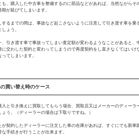
とも、購入した中古車を整備するのに部品などがあれば、当然ながらそ
時期が延びてしまいます。
しするまでの間は、事故など起こさないように注意して引き渡す車を乗
ましょう。
一、引き渡す車で事故ってしまい査定額が変わるようなことがあると、
時に交わした契約と変わってしまうので再度契約をし直さなくてはいけ
なってしまいます。
車の買い替え時のケース
購入と引き換えに買取してもらう場合、買取店又はメーカーのディーラ
しょう。（ディーラーの場合は下取りですね。）
たが契約したディーラーに注文した車の在庫があれば、すぐにでも新車
要な手続きが行うことが出来ます。