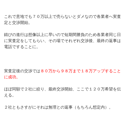
これで意地でも７０万以上で売らないとダメなので各業者へ実査
定と交渉開始。
錆びの進行は想像以上に早いので短期間勝負のため各業者同じ日
に実査定をしてもらい、その場でそれぞれ交渉後、最終の返事は
電話ですることに。
実査定後の交渉では
８０万から９８万まで１８万アップすること
に成功。
ほぼ同額で２社に絞り、最終交渉開始、ここで１２０万希望を伝
える。
２社ともさすがにそれは無理との返事（もちろん想定内）。