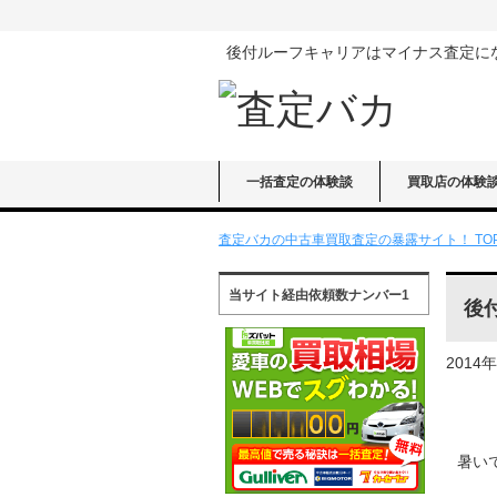
後付ルーフキャリアはマイナス査定に
一括査定の体験談
買取店の体験
査定バカの中古車買取査定の暴露サイト！ TO
当サイト経由依頼数ナンバー1
後
2014
暑い