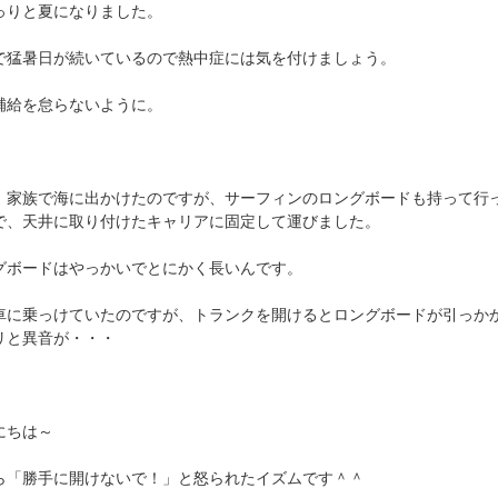
っりと夏になりました。
で猛暑日が続いているので熱中症には気を付けましょう。
補給を怠らないように。
、家族で海に出かけたのですが、サーフィンのロングボードも持って行
で、天井に取り付けたキャリアに固定して運びました。
グボードはやっかいでとにかく長いんです。
車に乗っけていたのですが、トランクを開けるとロングボードが引っか
リと異音が・・・
にちは～
ら「勝手に開けないで！」と怒られたイズムです＾＾