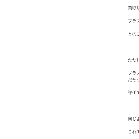
買取
プラ
との
ただ
プラ
だそ
評価
同じ
これ