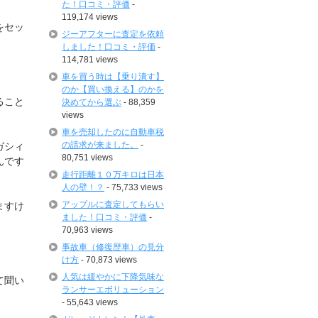
た！口コミ・評価
-
119,174 views
をセッ
ジーアフターに査定を依頼
しました！口コミ・評価
-
114,781 views
車を買う時は【乗り潰す】
のか【買い換える】のかを
ること
決めてから選ぶ
- 88,359
views
車を売却したのに自動車税
の請求が来ました。
-
ガシィ
80,751 views
んです
走行距離１０万キロは日本
人の壁！？
- 75,733 views
アップルに査定してもらい
ますけ
ました！口コミ・評価
-
70,963 views
事故車（修復歴車）の見分
け方
- 70,873 views
人気は緩やかに下降気味な
て聞い
ランサーエボリューション
- 55,643 views