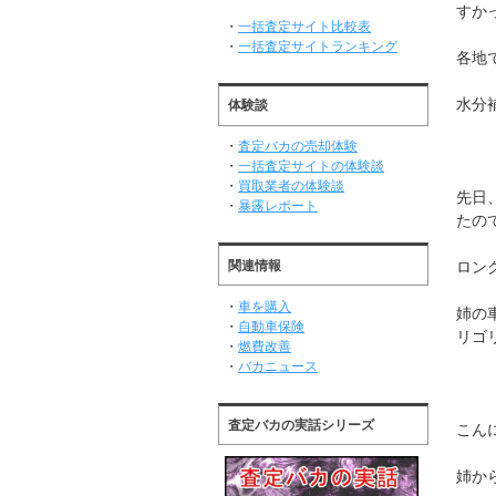
すか
・
一括査定サイト比較表
・
一括査定サイトランキング
各地
水分
体験談
・
査定バカの売却体験
・
一括査定サイトの体験談
・
買取業者の体験談
先日
・
暴露レポート
たの
関連情報
ロン
・
車を購入
姉の
・
自動車保険
リゴ
・
燃費改善
・
バカニュース
査定バカの実話シリーズ
こん
姉か