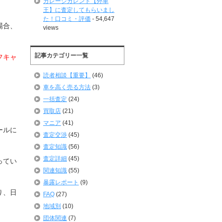
ガレージカレント【外車
王】に査定してもらいまし
た！口コミ・評価
- 54,647
場合、
views
記事カテゴリー一覧
フキャ
読者相談【重要】
(46)
車を高く売る方法
(3)
一括査定
(24)
買取店
(21)
マニア
(41)
ールに
査定交渉
(45)
査定知識
(56)
査定詳細
(45)
ってい
関連知識
(55)
暴露レポート
(9)
り、日
FAQ
(27)
地域別
(10)
団体関連
(7)