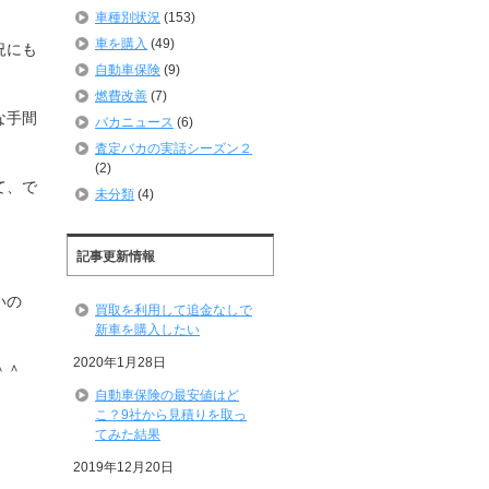
車種別状況
(153)
車を購入
(49)
況にも
自動車保険
(9)
燃費改善
(7)
な手間
バカニュース
(6)
査定バカの実話シーズン２
(2)
て、で
未分類
(4)
記事更新情報
いの
買取を利用して追金なしで
新車を購入したい
2020年1月28日
＾＾
自動車保険の最安値はど
こ？9社から見積りを取っ
てみた結果
2019年12月20日