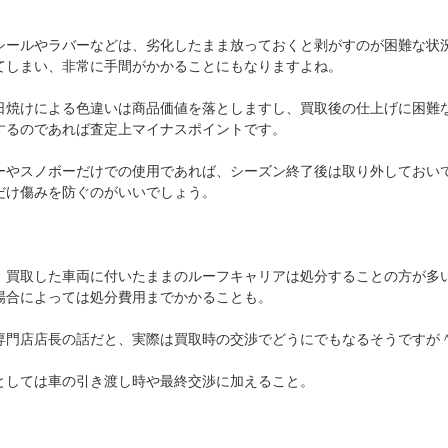
シールやラバーなどは、劣化したまま放っておくと剥がすのが困難な状
てしまい、非常に手間がかかることにもなりますよね。
日焼けによる色違いは商品価値を落としますし、買取後の仕上げに困難
するのであれば査定上マイナスポイントです。
ーやスノボーだけでの使用であれば、シーズン終了後は取り外しておい
だけ傷みを防ぐのがいいでしょう。
、買取した車両に付いたままのルーフキャリアは処分することの方が多
場合によっては処分費用までかかることも。
専門店店長の話だと、実際は買取時の交渉でどうにでもなるそうですが
としては車の引き渡し時や最終交渉に加えること。