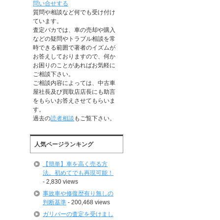
問い合せする
質問や相談など何でも受け付け
ています。
査定バカでは、車の売却や購入
などの疑問やトラブル相談を常
時できる範囲で著者のイズムが
お答えしておりますので、何か
お困りのことがあればお気軽に
ご相談下さい。
ご相談内容によっては、中古車
屋社長及び買取店店長にも助言
をもらいお答えさせてもらいま
す。
過去の
読者相談
もご覧下さい。
人気ページランキング
【簡単】車を高く売る方
法。初めてでも再現可能！
- 2,830 views
事故車や修復歴有り無しの
判断基準
- 200,468 views
ガリバーの査定を受けまし