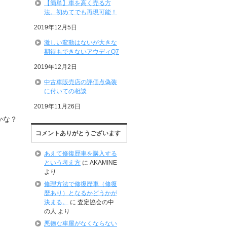
【簡単】車を高く売る方
法。初めてでも再現可能！
2019年12月5日
激しい変動はないが大きな
期待もできないアウディQ7
2019年12月2日
中古車販売店の評価点偽装
に付いての相談
2019年11月26日
かな？
コメントありがとうございます
あえて修復歴車を購入する
という考え方
に
AKAMINE
より
修理方法で修復歴車（修復
歴あり）となるかどうかが
決まる。
に
査定協会の中
の人
より
悪徳な車屋がなくならない