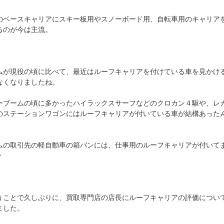
のベースキャリアにスキー板用やスノーボード用、自転車用のキャリア
るのが今は主流。
ムが現役の頃に比べて、最近はルーフキャリアを付けている車を見かけ
なくなりましたね。
ーブームの頃に多かったハイラックスサーフなどのクロカン４駆や、レ
のステーションワゴンにはルーフキャリアが付いている車が結構あった
ムの取引先の軽自動車の箱バンには、仕事用のルーフキャリアが付いて
＾
うことで久しぶりに、買取専門店の店長にルーフキャリアの評価につい
ました。