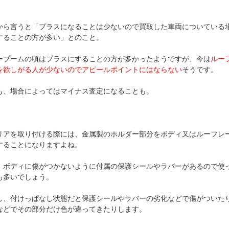
から言うと「プラスになることは少ないので買取した車両についている
することの方が多い」とのこと。
ーブームの頃はプラスにすることの方が多かったようですが、今は
ルー
を欲しがる人が少ないのでアピールポイントにはならない
そうです。
も、場合によってはマイナス査定になることも。
リアを取り付ける際には、金属製のホルダー部分をボディ又はルーフレ
することになりますよね。
、ボディに傷がつかないように付属の保護シールやラバーがあるので使
も多いでしょう。
し、付けっぱなし状態だと保護シールやラバーの劣化などで傷がついた
などでその部分だけ色が違ってきたりします。