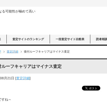
なる可能性が極めて高い
談
査定サイトのランキング
一括査定サイト比較表
読者相
P
査定詳細
後付ルーフキャリアはマイナス査定
付ルーフキャリアはマイナス査定
年08月21日
[
査定詳細
]
ですね～