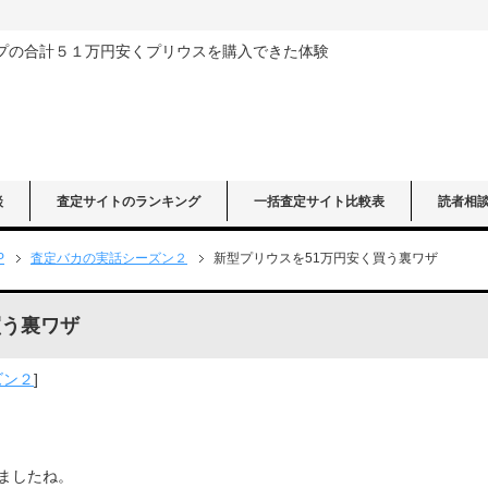
プの合計５１万円安くプリウスを購入できた体験
談
査定サイトのランキング
一括査定サイト比較表
読者相
P
査定バカの実話シーズン２
新型プリウスを51万円安く買う裏ワザ
買う裏ワザ
ズン２
]
ましたね。