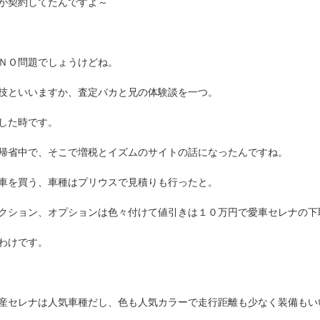
が契約してたんですよ～
ＮＯ問題でしょうけどね。
技といいますか、査定バカと兄の体験談を一つ。
した時です。
帰省中で、そこで増税とイズムのサイトの話になったんですね。
車を買う、車種はプリウスで見積りも行ったと。
クション、オプションは色々付けて値引きは１０万円で愛車セレナの下
わけです。
産セレナは人気車種だし、色も人気カラーで走行距離も少なく装備もい