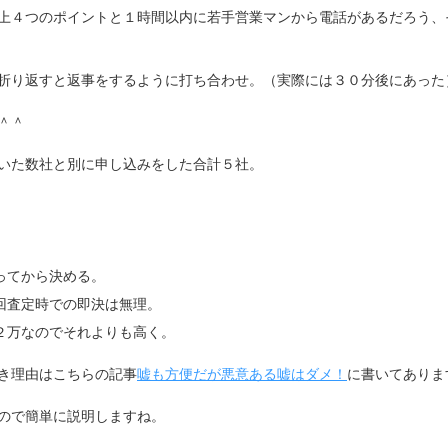
上４つのポイントと１時間以内に若手営業マンから電話があるだろう、
折り返すと返事をするように打ち合わせ。（実際には３０分後にあった
＾＾
いた数社と別に申し込みをした合計５社。
ってから決める。
回査定時での即決は無理。
２万なのでそれよりも高く。
き理由はこちらの記事
嘘も方便だが悪意ある嘘はダメ！
に書いてありま
ので簡単に説明しますね。