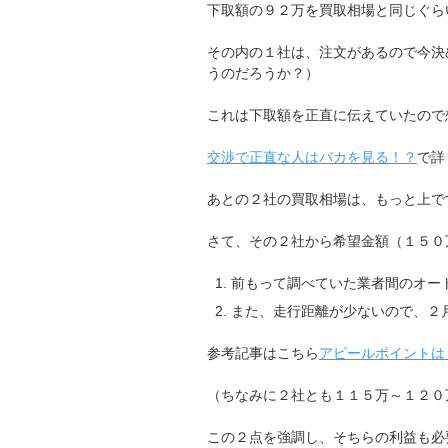
下取額の９２万を買取相場と同じぐら
その内の１社は、注文があるので今決
うのだろうか？）
これは下取額を正直に伝えていたので
交渉で正直な人はバカを見る！？
で詳
あとの２社の買取相場は、もっと上で
さて、その２社から希望金額（１５０
前もって調べていた業者間のオー
また、走行距離が少ないので、２
参考記事はこちら
アピールポイントは
（ちなみに２社とも１１５万～１２０
この２点を強調し、そちらの利益も必