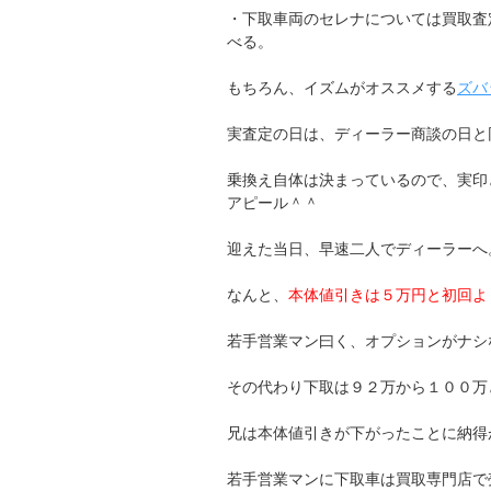
・下取車両のセレナについては買取査
べる。
もちろん、イズムがオススメする
ズバ
実査定の日は、ディーラー商談の日と
乗換え自体は決まっているので、実印
アピール＾＾
迎えた当日、早速二人でディーラーへ
なんと、
本体値引きは５万円と初回よ
若手営業マン曰く、オプションがナシ
その代わり下取は９２万から１００万
兄は本体値引きが下がったことに納得
若手営業マンに下取車は買取専門店で