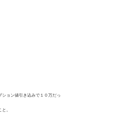
プション値引き込みで１０万だっ
こと。