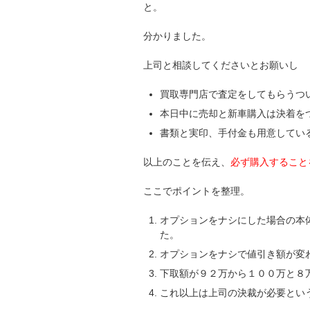
と。
分かりました。
上司と相談してくださいとお願いし
買取専門店で査定をしてもらうつ
本日中に売却と新車購入は決着を
書類と実印、手付金も用意してい
以上のことを伝え、
必ず購入すること
ここでポイントを整理。
オプションをナシにした場合の本
た。
オプションをナシで値引き額が変
下取額が９２万から１００万と８
これ以上は上司の決裁が必要とい