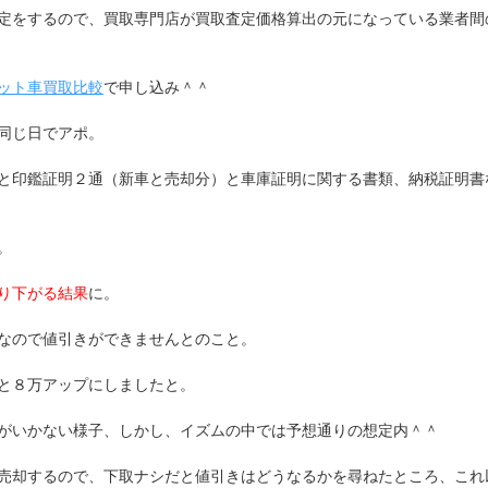
定をするので、買取専門店が買取査定価格算出の元になっている業者間
ット車買取比較
で申し込み＾＾
同じ日でアポ。
と印鑑証明２通（新車と売却分）と車庫証明に関する書類、納税証明書
。
り下がる結果
に。
なので値引きができませんとのこと。
と８万アップにしましたと。
がいかない様子、しかし、イズムの中では予想通りの想定内＾＾
売却するので、下取ナシだと値引きはどうなるかを尋ねたところ、これ