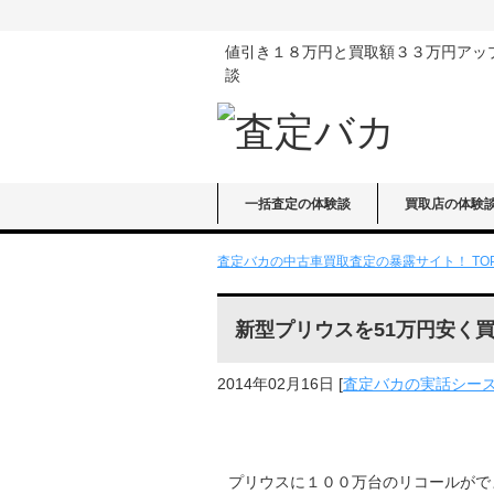
値引き１８万円と買取額３３万円アッ
談
一括査定の体験談
買取店の体験
査定バカの中古車買取査定の暴露サイト！ TO
新型プリウスを51万円安く
2014年02月16日
[
査定バカの実話シー
プリウスに１００万台のリコールがで