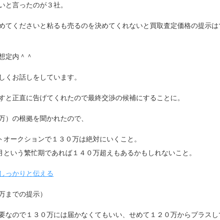
いと言ったのが３社。
めてくださいと粘るも売るのを決めてくれないと買取査定価格の提示は
想定内＾＾
しくお話しをしています。
すと正直に告げてくれたので最終交渉の候補にすることに。
万）の根拠を聞かれたので、
トオークションで１３０万は絶対にいくこと。
月という繁忙期であれば１４０万超えもあるかもしれないこと。
しっかりと伝える
万までの提示）
要なので１３０万には届かなくてもいい、せめて１２０万からプラスし