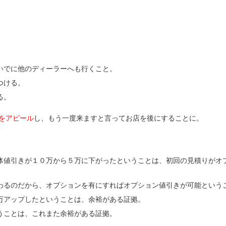
いでに他のディーラーへも行くこと。
つける。
る。
をアピール
し、もう一度来ますと言ってお店を後にすることに。
体値引きが１０万から５万に下がったということは、初回の見積りがオ
わるのだから、オプションを有にすればオプション値引きが可能という
万アップしたということは、余裕がある証拠。
うことは、これまた余裕がある証拠。